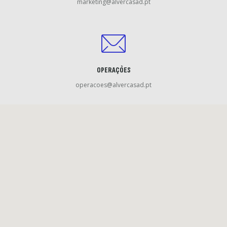
marketing@alvercasad.pt
OPERAÇÕES
operacoes@alvercasad.pt