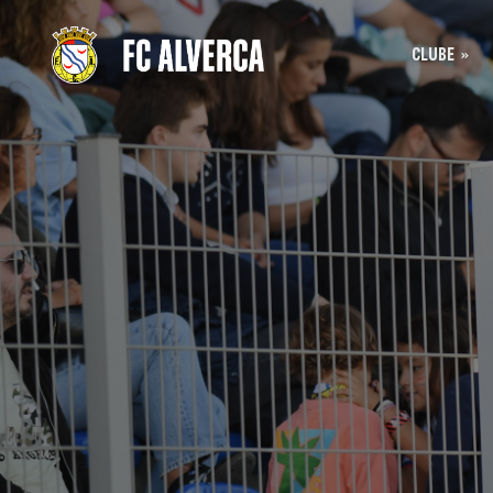
CLUBE
Bilhet
História
Bilhet
SAD
Acreditação