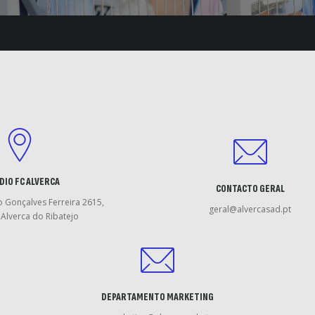
DIO FC ALVERCA
CONTACTO GERAL
o Gonçalves Ferreira 2615,
geral@alvercasad.pt
Alverca do Ribatejo
DEPARTAMENTO MARKETING