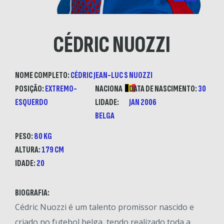
CÉDRIC NUOZZI
NOME COMPLETO:
CÉDRIC JEAN-LUC S NUOZZI
POSIÇÃO:
EXTREMO-
NACIONA
DATA DE NASCIMENTO:
30
ESQUERDO
LIDADE:
JAN 2006
BELGA
PESO:
80 KG
ALTURA:
179 CM
IDADE:
20
BIOGRAFIA:
Cédric Nuozzi é um talento promissor nascido e
criado no futebol belga, tendo realizado toda a