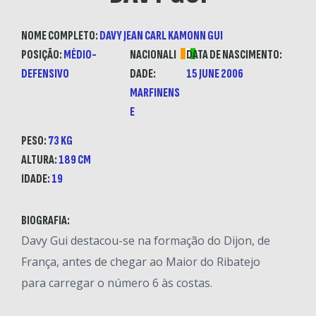
NOME COMPLETO:
DAVY JEAN CARL KAMONN GUI
POSIÇÃO:
MÉDIO-
NACIONALI
DATA DE NASCIMENTO:
DEFENSIVO
DADE:
15 JUNE 2006
MARFINENS
E
PESO:
73 KG
ALTURA:
189 CM
IDADE:
19
BIOGRAFIA:
Davy Gui destacou-se na formação do Dijon, de
França, antes de chegar ao Maior do Ribatejo
para carregar o número 6 às costas.