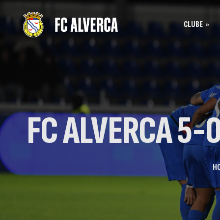
CLUBE
Bilhet
História
Bilhet
SAD
Acreditação
FC ALVERCA 5-0
H