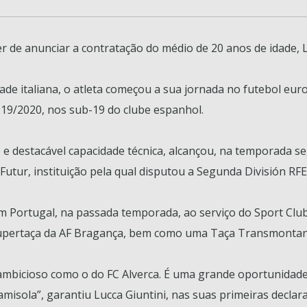
r de anunciar a contratação do médio de 20 anos de idade, L
dade italiana, o atleta começou a sua jornada no futebol eu
19/2020, nos sub-19 do clube espanhol.
o e destacável capacidade técnica, alcançou, na temporada s
Futur, instituição pela qual disputou a Segunda División RF
m Portugal, na passada temporada, ao serviço do Sport Club
upertaça da AF Bragança, bem como uma Taça Transmontan
ão ambicioso como o do FC Alverca. É uma grande oportunida
isola”, garantiu Lucca Giuntini, nas suas primeiras declara